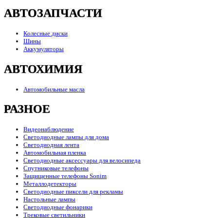
АВТОЗАПЧАСТИ
Колесные диски
Шины
Аккумуляторы
АВТОХИМИЯ
Автомобильные масла
РАЗНОЕ
Видеонаблюдение
Светодиодные лампы для дома
Светодиодная лента
Автомобильная пленка
Светодиодные аксессуары для велосипеда
Спутниковые телефоны
Защищенные телефоны Sonim
Металлодетекторы
Светодиодные пиксели для рекламы
Настольные лампы
Светодиодные фонарики
Трековые светильники