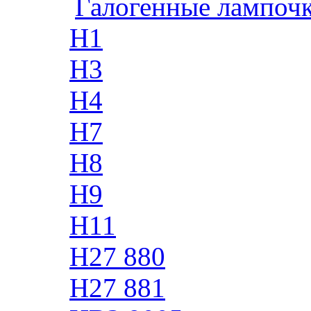
Галогенные лампоч
H1
H3
H4
H7
H8
H9
H11
H27 880
H27 881