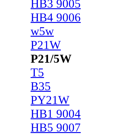
HB3 9005
HB4 9006
w5w
P21W
P21/5W
T5
B35
PY21W
HB1 9004
HB5 9007