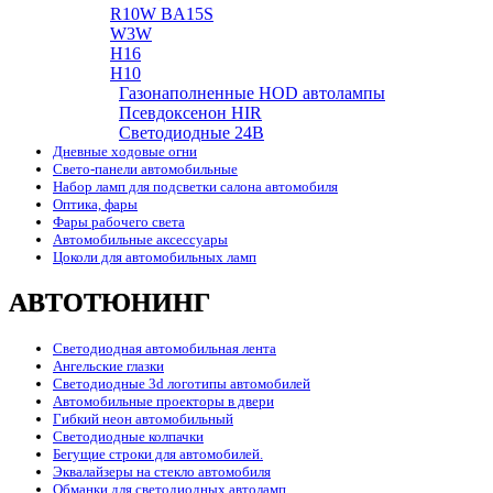
R10W BA15S
W3W
H16
H10
Газонаполненные HOD автолампы
Псевдоксенон HIR
Cветодиодные 24B
Дневные ходовые огни
Свето-панели автомобильные
Набор ламп для подсветки салона автомобиля
Оптика, фары
Фары рабочего света
Автомобильные аксессуары
Цоколи для автомобильных ламп
АВТОТЮНИНГ
Светодиодная автомобильная лента
Ангельские глазки
Светодиодные 3d логотипы автомобилей
Автомобильные проекторы в двери
Гибкий неон автомобильный
Светодиодные колпачки
Бегущие строки для автомобилей.
Эквалайзеры на стекло автомобиля
Обманки для светодиодных автоламп