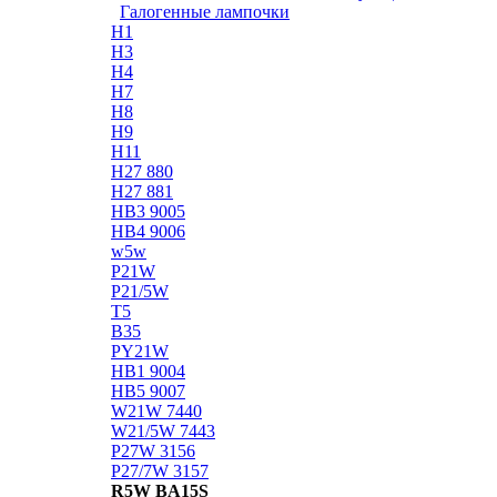
Галогенные лампочки
H1
H3
H4
H7
H8
H9
H11
H27 880
H27 881
HB3 9005
HB4 9006
w5w
P21W
P21/5W
T5
B35
PY21W
HB1 9004
HB5 9007
W21W 7440
W21/5W 7443
P27W 3156
P27/7W 3157
R5W BA15S