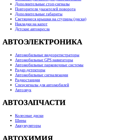
Дополнительные стоп-сигналы
Повторители указателей поворота
Дополнительные габариты
Светящиеся крышки на ступицы (диски)
Накладки на капот
Детские автокресла
АВТОЭЛЕКТРОНИКА
Автомобильные видеорегистраторы
Автомобильные GPS навигаторы
Автомобильные парковочные системы
Радар-детекторы
Автомобильные сигнализации
Радиостанции
Спецсигналы для автомобилей
Автозвук
АВТОЗАПЧАСТИ
Колесные диски
Шины
Аккумуляторы
АВТОХИМИЯ