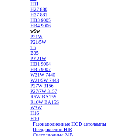
H11
H27 880
H27 881
HB3 9005
HB4 9006
w5w
P21W
P21/5W
T5
B35
PY21W
HB1 9004
HB5 9007
W21W 7440
W21/5W 7443
P27W 3156
P27/7W 3157
R5W BA15S
R10W BA15S
W3W
H16
H10
Газонаполненные HOD автолампы
Псевдоксенон HIR
Cветодиодные 24B