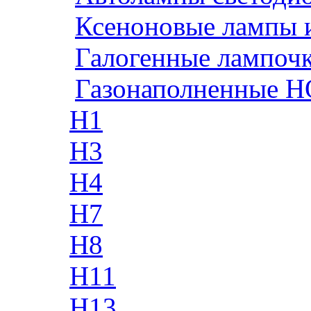
Ксеноновые лампы 
Галогенные лампоч
Газонаполненные H
H1
H3
H4
H7
H8
H11
H13