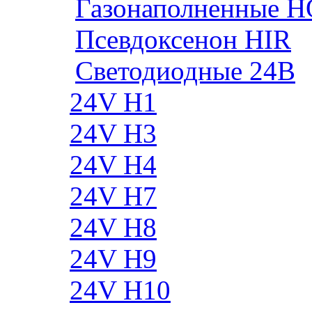
Газонаполненные H
Псевдоксенон HIR
Cветодиодные 24B
24V H1
24V H3
24V H4
24V H7
24V H8
24V H9
24V H10