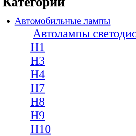
Категории
Автомобильные лампы
Автолампы светоди
H1
H3
H4
H7
H8
H9
H10