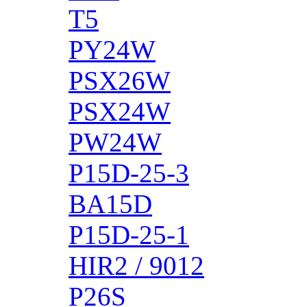
T5
PY24W
PSX26W
PSX24W
PW24W
P15D-25-3
BA15D
P15D-25-1
HIR2 / 9012
P26S