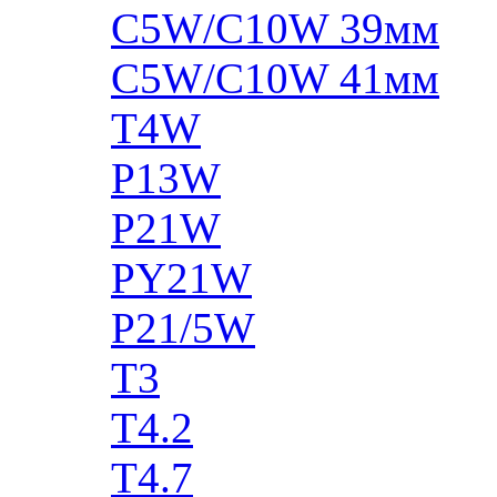
C5W/C10W 39мм
C5W/C10W 41мм
T4W
P13W
P21W
PY21W
P21/5W
T3
T4.2
T4.7