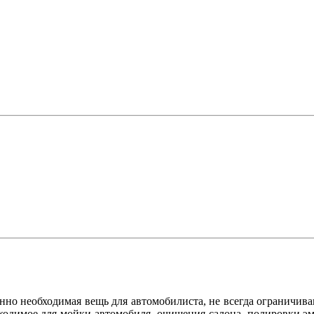
енно необходимая вещь для автомобилиста, не всегда ограничив
обходимое для мойки автомобиля, очищения салона, полировки э