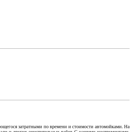
ающегося затратными по времени и стоимости автомойками. На
мали и других очистительных работ. С нашими инструментами,