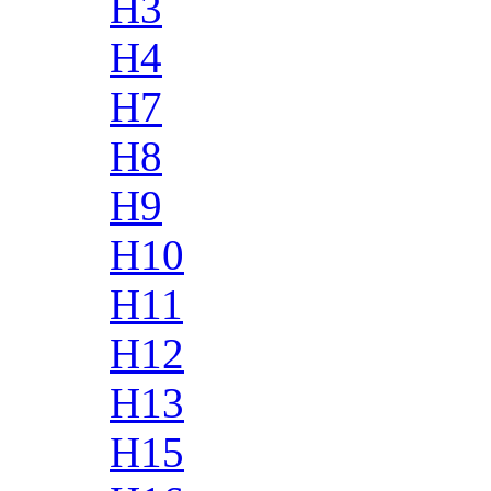
H3
H4
H7
H8
H9
H10
H11
H12
H13
H15