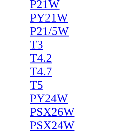
P21W
PY21W
P21/5W
T3
T4.2
T4.7
T5
PY24W
PSX26W
PSX24W